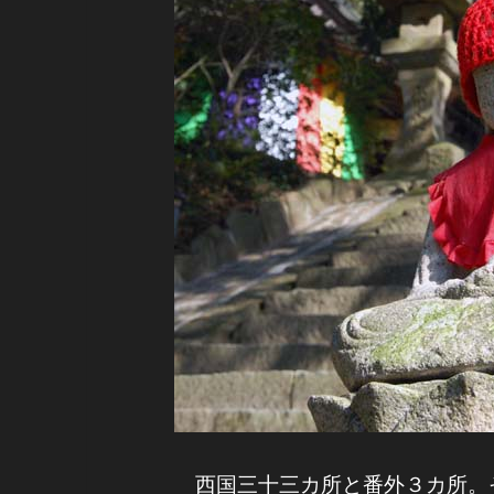
西国三十三カ所と番外３カ所。