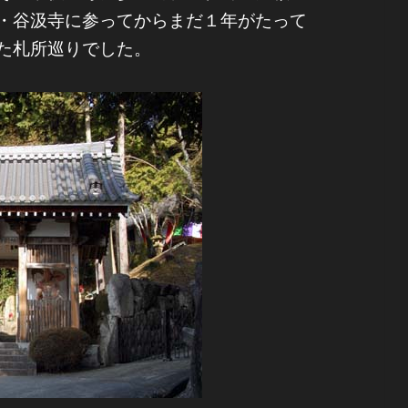
・谷汲寺に参ってからまだ１年がたって
た札所巡りでした。