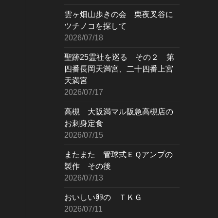
雲ヶ畑山歩きの会 栗夜叉谷に
ツチノコを探して
2026/07/18
聖跡25霊社を巡る その２ 第
四番長岡天満宮、二十四番上宮
天満宮
2026/07/17
高槻 大阪満マル阪急高槻店の
お刺身定食
2026/07/15
またまた 管球式ＥＱアンプの
製作 その後
2026/07/13
おいしい卵の ＴＫＧ
2026/07/11