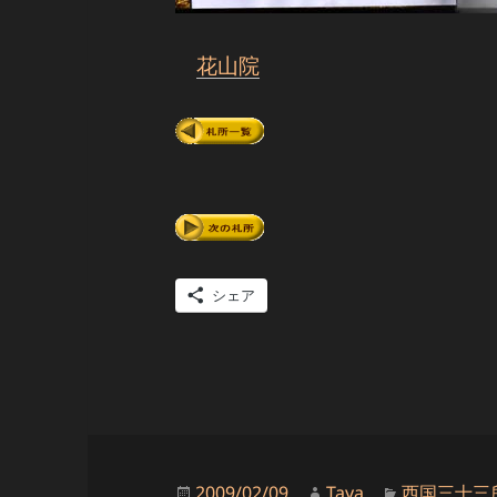
花山院
シェア
投
作
カ
2009/02/09
Taya
西国三十三