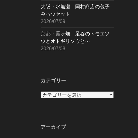
大阪・水無瀬 岡村商店の包子
みっつセット
2026/07/09
京都・雲ヶ畑 足谷のトモエソ
ウとオトギリソウと⋯
2026/07/08
カテゴリー
カ
テ
ゴ
リ
ー
アーカイブ