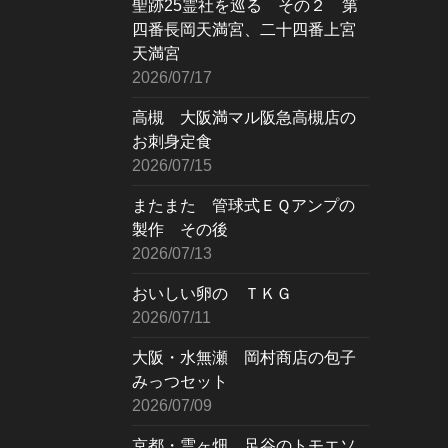
聖跡25霊社を巡る その２ 第
四番長岡天満宮、二十四番上宮
天満宮
2026/07/17
高槻 大阪満マル阪急高槻店の
お刺身定食
2026/07/15
またまた 管球式ＥＱアンプの
製作 その後
2026/07/13
おいしい卵の ＴＫＧ
2026/07/11
大阪・水無瀬 岡村商店の包子
みっつセット
2026/07/09
京都・雲ヶ畑 足谷のトモエソ