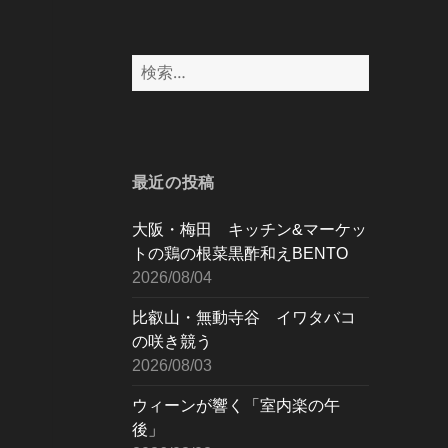
検
索:
最近の投稿
大阪・梅田 キッチン&マーケッ
トの鶏の根菜黒酢和えBENTO
2026/08/04
比叡山・無動寺谷 イワタバコ
の咲き競う
2026/08/03
ウィーンが響く「室内楽の午
後」