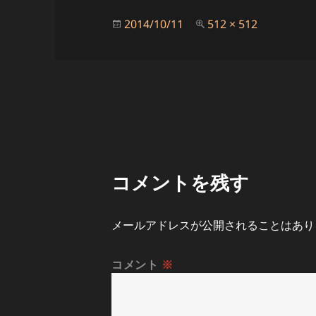
投
フ
2014/10/11
512 × 512
稿
ル
日:
サ
イ
ズ
コメントを残す
メールアドレスが公開されることはあり
コメント
※