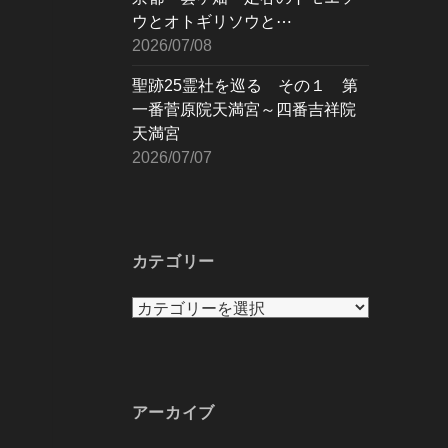
ウとオトギリソウと⋯
2026/07/08
聖跡25霊社を巡る その１ 第
一番菅原院天満宮～四番吉祥院
天満宮
2026/07/07
カテゴリー
カ
テ
ゴ
リ
ー
アーカイブ