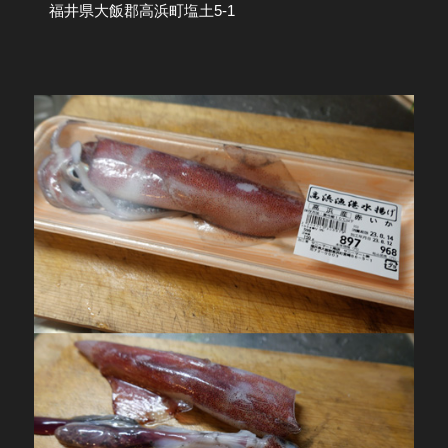
福井県⼤飯郡⾼浜町塩⼟5-1