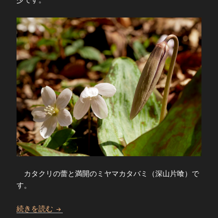
カタクリの蕾と満開のミヤマカタバミ（深山片喰）で
す。
小塩山 イワナシとカタクリの花 2025
続きを読む