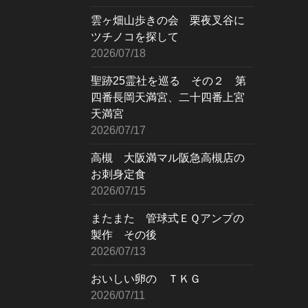
雲ヶ畑山歩きの会 栗夜叉谷に
ツチノコを探して
2026/07/18
聖跡25霊社を巡る その２ 第
四番長岡天満宮、二十四番上宮
天満宮
2026/07/17
高槻 大阪満マル阪急高槻店の
お刺身定食
2026/07/15
またまた 管球式ＥＱアンプの
製作 その後
2026/07/13
おいしい卵の ＴＫＧ
2026/07/11