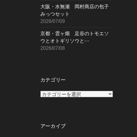
大阪・水無瀬 岡村商店の包子
みっつセット
2026/07/09
京都・雲ヶ畑 足谷のトモエソ
ウとオトギリソウと⋯
2026/07/08
カテゴリー
カ
テ
ゴ
リ
ー
アーカイブ