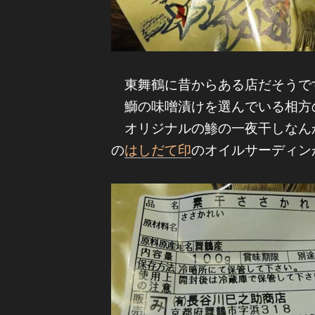
東舞鶴に昔からある店だそうで
鰤の味噌漬けを選んでいる相方
オリジナルの鯵の一夜干しなん
の
はしだて印
のオイルサーディン