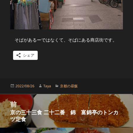
そばがあるーではなくて、そばにある商店街です。
シェア
投
作
カ
2022/08/26
Taya
京都の昼飯
稿
成
テ
日:
者
ゴ
投
リ
前
稿
ー
京の三十三食 二十二番 錦 富錦亭のトンカ
ナ
前
ツ定食
ビ
の
ゲ
投
ー