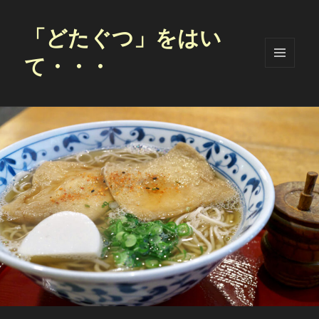
「どたぐつ」をはい
て・・・
メニュ
ーとウ
ィジェ
ット