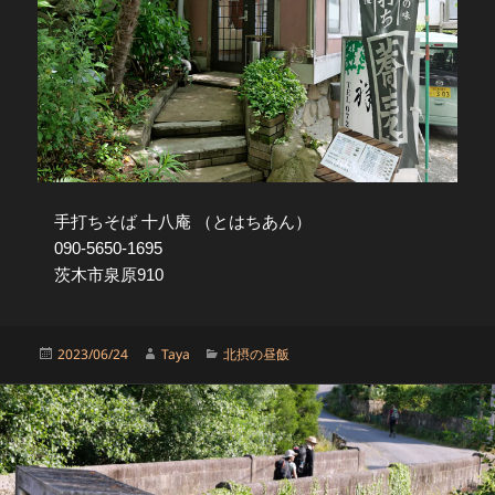
手打ちそば 十八庵 （とはちあん）
090-5650-1695
茨木市泉原910
投
作
カ
2023/06/24
Taya
北摂の昼飯
稿
成
テ
日:
者
ゴ
リ
ー