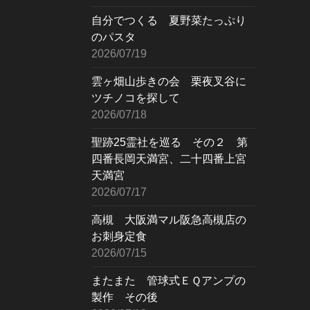
自分でつくる 夏野菜たっぷり
のパスタ
2026/07/19
雲ヶ畑山歩きの会 栗夜叉谷に
ツチノコを探して
2026/07/18
聖跡25霊社を巡る その２ 第
四番長岡天満宮、二十四番上宮
天満宮
2026/07/17
高槻 大阪満マル阪急高槻店の
お刺身定食
2026/07/15
またまた 管球式ＥＱアンプの
製作 その後