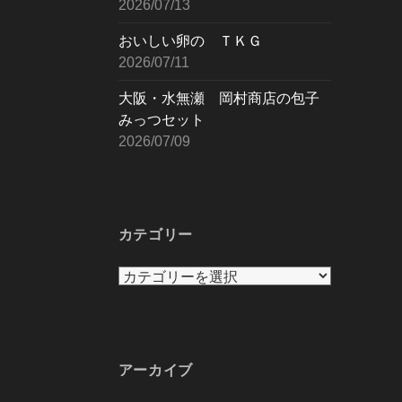
2026/07/13
おいしい卵の ＴＫＧ
2026/07/11
大阪・水無瀬 岡村商店の包子
みっつセット
2026/07/09
カテゴリー
カ
テ
ゴ
リ
ー
アーカイブ