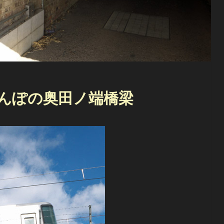
まんぽの奥田ノ端橋梁