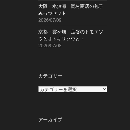
大阪・水無瀬 岡村商店の包子
みっつセット
2026/07/09
京都・雲ヶ畑 足谷のトモエソ
ウとオトギリソウと⋯
2026/07/08
カテゴリー
カ
テ
ゴ
リ
ー
アーカイブ