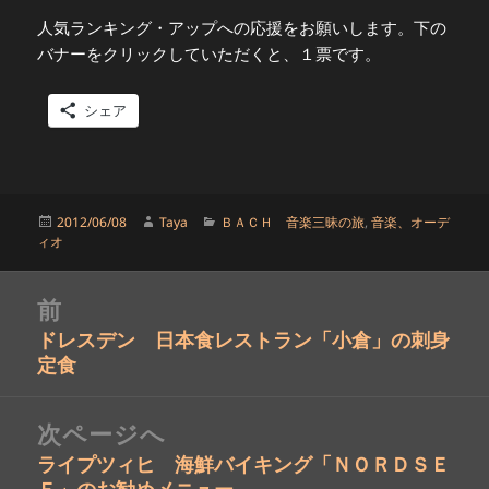
人気ランキング・アップへの応援をお願いします。下の
バナーをクリックしていただくと、１票です。
シェア
投
作
カ
2012/06/08
Taya
ＢＡＣＨ 音楽三昧の旅
,
音楽、オーデ
稿
成
テ
ィオ
日:
者
ゴ
リ
投
ー
前
稿
ドレスデン 日本食レストラン「小倉」の刺身
ナ
前
定食
ビ
の
ゲ
投
ー
稿:
次ページへ
シ
ライプツィヒ 海鮮バイキング「ＮＯＲＤＳＥ
次
ョ