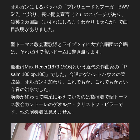
オルガンによるバッハの「プレリュードとフーガ BWV
547」で始り、長い開会宣言（？）のスピーチがあり、
独英２カ国語（いずれにしろよくわかりませんが）で曲
目説明がありました。
聖トーマス教会聖歌隊とライプツィヒ大学合唱団の合唱
は、それだけで高いドームに響き渡ります。
最後はMax Reger(1873-1916)という近代の作曲家の「P
salm 100,op.106]」でした。合唱にゲバントハウスの管
弦楽、オルガンも加わり、これでもか、これでもかとい
う音の洪水でした。
演奏が終わって喝采に応えているのは指揮者で聖トーマ
ス教会カントーレのゲオルク・クリストフ・ビラーで
す。他の演奏者は見えません。