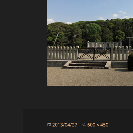
投
フ
2013/04/27
600 × 450
稿
ル