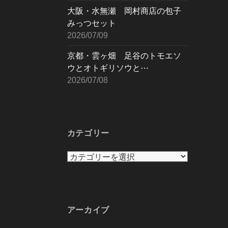
大阪・水無瀬 岡村商店の包子
みっつセット
2026/07/09
京都・雲ヶ畑 足谷のトモエソ
ウとオトギリソウと⋯
2026/07/08
カテゴリー
カ
テ
ゴ
リ
ー
アーカイブ