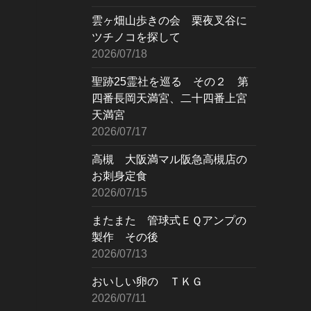
雲ヶ畑山歩きの会 栗夜叉谷に
ツチノコを探して
2026/07/18
聖跡25霊社を巡る その２ 第
四番長岡天満宮、二十四番上宮
天満宮
2026/07/17
高槻 大阪満マル阪急高槻店の
お刺身定食
2026/07/15
またまた 管球式ＥＱアンプの
製作 その後
2026/07/13
おいしい卵の ＴＫＧ
2026/07/11