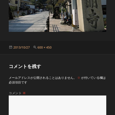
投
フ
2013/10/27
600 × 450
稿
ル
日:
サ
イ
コメントを残す
ズ
メールアドレスが公開されることはありません。
※
が付いている欄は
必須項目です
コメント
※