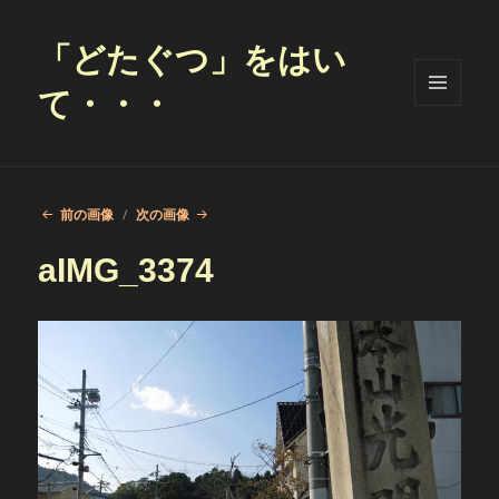
「どたぐつ」をはい
て・・・
メニュ
ーとウ
ィジェ
ット
前の画像
次の画像
aIMG_3374