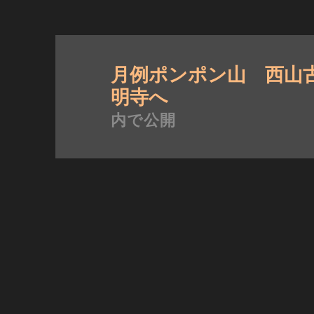
投
稿
月例ポンポン山 西山
ナ
明寺へ
ビ
内で公開
ゲ
ー
シ
ョ
ン