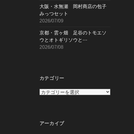
大阪・水無瀬 岡村商店の包子
みっつセット
2026/07/09
京都・雲ヶ畑 足谷のトモエソ
ウとオトギリソウと⋯
2026/07/08
カテゴリー
カ
テ
ゴ
リ
ー
アーカイブ