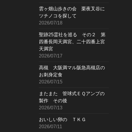
雲ヶ畑山歩きの会 栗夜叉谷に
ツチノコを探して
2026/07/18
聖跡25霊社を巡る その２ 第
四番長岡天満宮、二十四番上宮
天満宮
2026/07/17
高槻 大阪満マル阪急高槻店の
お刺身定食
2026/07/15
またまた 管球式ＥＱアンプの
製作 その後
2026/07/13
おいしい卵の ＴＫＧ
2026/07/11