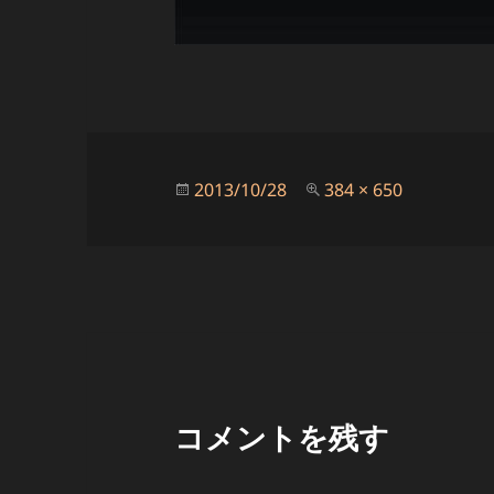
投
フ
2013/10/28
384 × 650
稿
ル
日:
サ
イ
ズ
コメントを残す