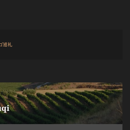
ゴ巡礼
qi