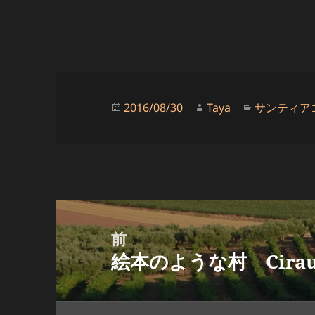
投
作
カ
2016/08/30
Taya
サンティア
稿
成
テ
日:
者
ゴ
リ
ー
投
稿
前
ナ
絵本のような村 Cirau
前
ビ
の
ゲ
投