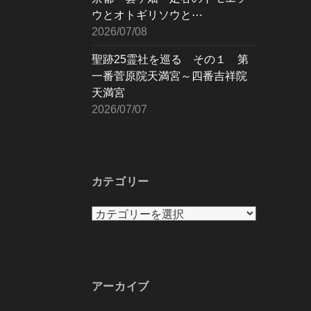
ウとオトギリソウと⋯
2026/07/08
聖跡25霊社を巡る その１ 第
一番菅原院天満宮～四番吉祥院
天満宮
2026/07/07
カテゴリー
カ
テ
ゴ
リ
ー
アーカイブ