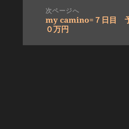
ー
稿:
次ページへ
シ
my camino=７日
ョ
次
０万円
ン
の
投
稿: