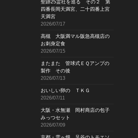
聖跡25霊社を巡る その２ 第
四番長岡天満宮、二十四番上宮
天満宮
2026/07/17
高槻 大阪満マル阪急高槻店の
お刺身定食
2026/07/15
またまた 管球式ＥＱアンプの
製作 その後
2026/07/13
おいしい卵の ＴＫＧ
2026/07/11
大阪・水無瀬 岡村商店の包子
みっつセット
2026/07/09
京都・雲ヶ畑 足谷のトモエソ