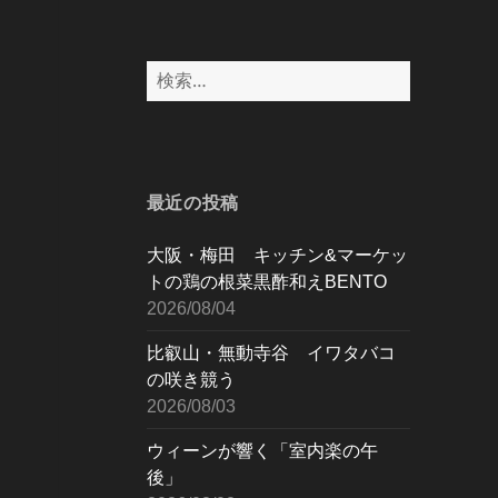
検
索:
最近の投稿
大阪・梅田 キッチン&マーケッ
トの鶏の根菜黒酢和えBENTO
2026/08/04
比叡山・無動寺谷 イワタバコ
の咲き競う
2026/08/03
ウィーンが響く「室内楽の午
後」