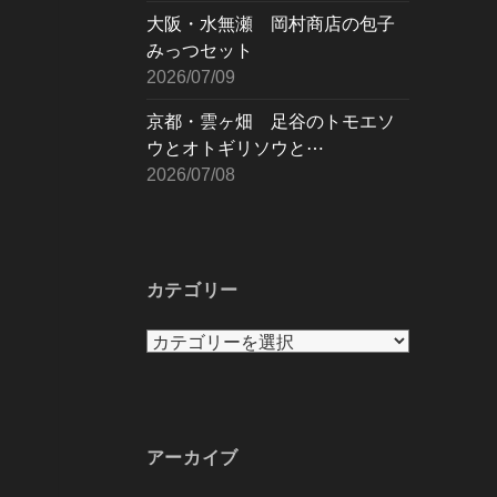
大阪・水無瀬 岡村商店の包子
みっつセット
2026/07/09
京都・雲ヶ畑 足谷のトモエソ
ウとオトギリソウと⋯
2026/07/08
カテゴリー
カ
テ
ゴ
リ
ー
アーカイブ