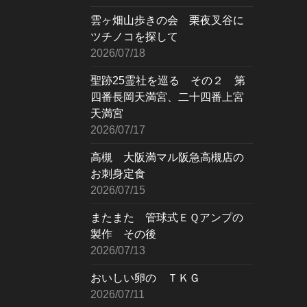
雲ヶ畑山歩きの会 栗夜叉谷に
ツチノコを探して
2026/07/18
聖跡25霊社を巡る その２ 第
四番長岡天満宮、二十四番上宮
天満宮
2026/07/17
高槻 大阪満マル阪急高槻店の
お刺身定食
2026/07/15
またまた 管球式ＥＱアンプの
製作 その後
2026/07/13
おいしい卵の ＴＫＧ
2026/07/11