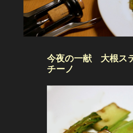
今夜の一献 大根ス
チーノ