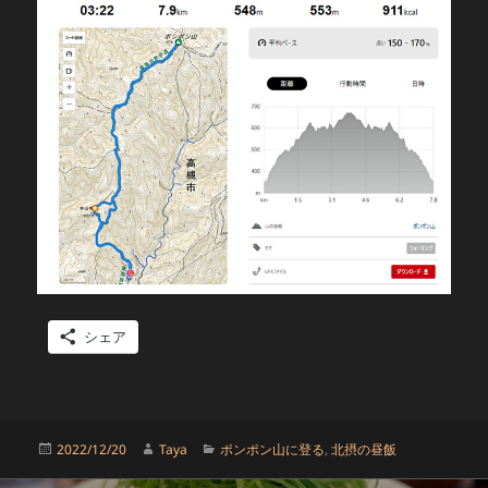
シェア
投
作
カ
2022/12/20
Taya
ポンポン山に登る
,
北摂の昼飯
稿
成
テ
日:
者
ゴ