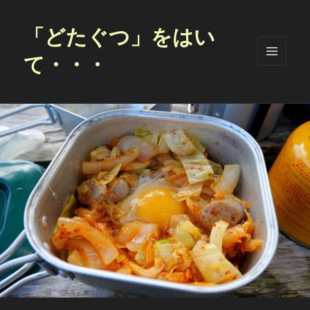
「どたぐつ」をはい
て・・・
メニュ
ーとウ
ィジェ
ット