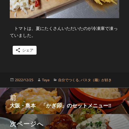
トマトは、夏にたくさんいただいたのが冷凍庫で凍っ
ていました。
シェア
投
作
カ
2022/12/25
Taya
自分でつくる
,
パスタ（麺）が好き
稿
成
テ
日:
者
ゴ
投
リ
前
稿
ー
大阪・島本 「かぎ卯」のセットメニュー‼
ナ
前
ビ
の
ゲ
投
次ページへ
ー
稿: