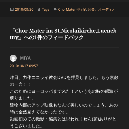
投
作
カ
2010/09/30
Taya
ChorMater同行記
,
音楽、オーディオ
稿
成
テ
日:
者
ゴ
リ
「Chor Mater im St.Nicolaikirche,Lueneb
ー
urg」への1件のフィードバック
MIYA
よ
り:
2010/10/17 09:57
昨日、力作ニコライ教会DVDを拝見しました。もう素敵
の一言！！
このためにヨーロッパまで来た！というあの時の感激が
蘇りました。
建物内部のアップ映像もなんて美しいのでしょう、あの
時は全然見えてなかったです。
動画初めての撮影・編集とは思われません(驚)ありがと
うございました。