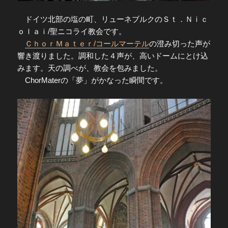
ドイツ北部の塩の町、リューネブルクのＳｔ．Ｎｉｃ
ｏｌａｉ/聖ニコライ教会です。
ＣｈｏｒＭａｔｅｒ/コールマーテル
の澄み切った声が
響き渡りました。調和した４声が、高いドームにとけ込
みます。天の調べが、教会を包みました。
ChorMaterの「夢」がかなった瞬間です。