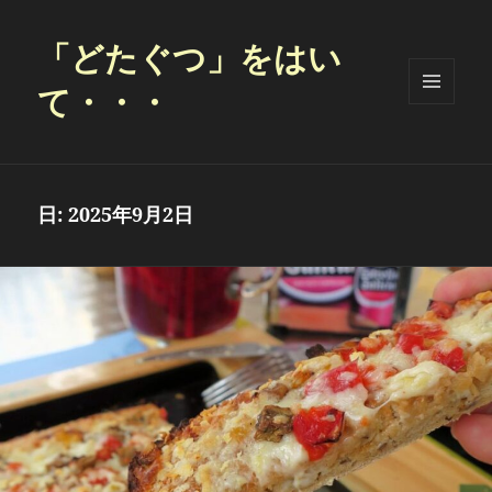
「どたぐつ」をはい
て・・・
メニュ
ーとウ
ィジェ
ット
日:
2025年9月2日