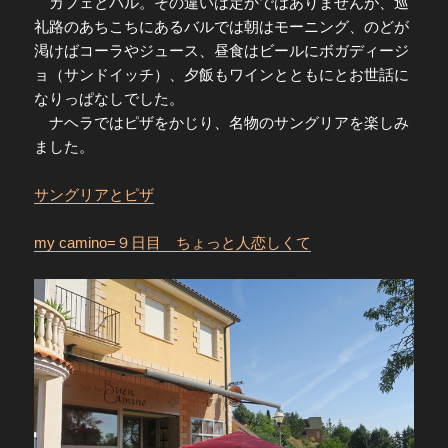
カフェとバル。その違いは定かではありませんが、巡
礼路のあちこちにあるバルでは朝はモーニング、のどが
渇けばコーラやジュース、昼食はビールにボガディージ
ョ（サンドイッチ）、夕飯もワインとともにとお世話に
なりっぱなしでした。
ナヘラではピザをかじり、名物のサングリアを楽しみ
ました。
サングリアとピザ
my camino=９日目 ちょっと人恋しくて