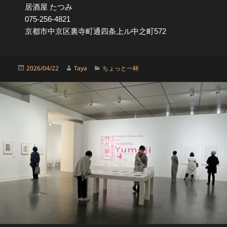
居酒屋 たつみ
075-256-4821
京都市中京区裏寺町通四条上ル中之町572
投
作
カ
2026/04/22
Taya
ちょっと一杯
稿
成
テ
日:
者
ゴ
リ
ー